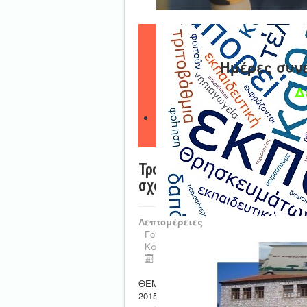
Ημέρες συν
Δ
Τροποποίηση πινάκων αναπλ
σχολ. έτους 2014-2015
Λεπτομέρειες
Γονική Κατηγορία:
Νέα - Ανακοινώσ
Κατηγορία:
Αναπληρωτές Ανακοινώ
Τελευταία ενημέρωση : 21 Ιανου
ΘΕΜΑ : Τροποποίηση πινάκων αναπληρ
2015 σύμφωνα με τις διατάξεις του άρθ