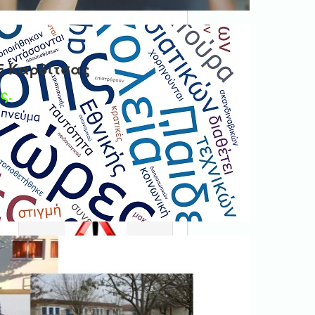
Ε Καρδίτσας
ς.
Ψηφιακή βεβαίωση
εγγράφου
'Ολα τα έγγραφα προς τις
δημόσιες υπηρεσίες πρέπει
να είναι ψηφιακά
υπογεγραμμένα.
ν