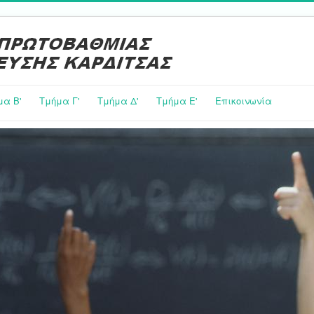
μα Β'
Τμήμα Γ'
Τμήμα Δ'
Τμήμα E'
Επικοινωνία