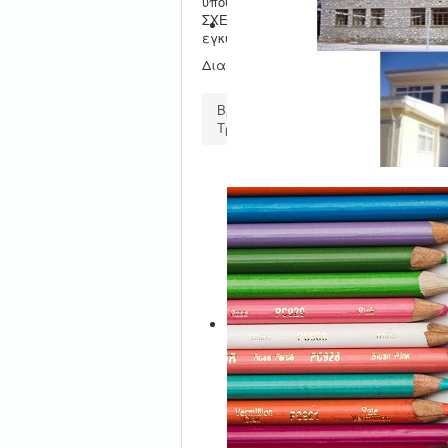
υποψηφίων που κατέστησαν πτυχιούχο
ΣΧΕΤ: Οι με αριθμ. πρωτ. 118102/Δ1/2
εγκύκλιοι του Υ.ΠΑΙ.Θ.
Διαβάστε αναλυτικά
το έγγραφο
.
Βρίσκεστε εδώ:
Αρχική
Νέα-Αν
Τροποποίηση πινάκων αναπληρωτών 