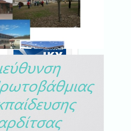
Ξεκινήστε εδώ
.
Διαβάστε την αντίστοιχη
νομοθεσία
εδώ
.
Erasmus+