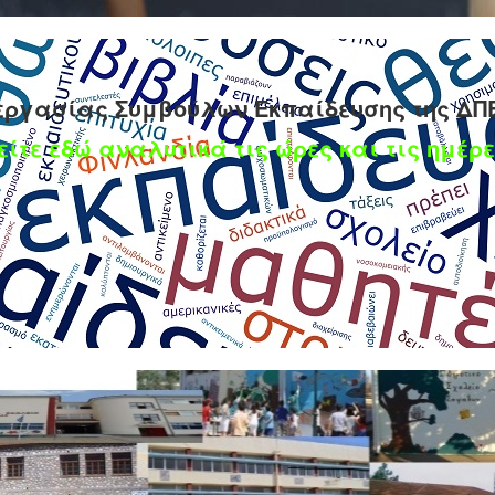
εργασίας Συμβούλων Εκπαίδευσης της ΔΠ
είτε εδώ αναλυτικά τις ώρες και τις ημέρε
ηρωτών εκπαιδευτικών Α/θμιας & Β/θμιας Εκπ/σης
εις
σεις
αρίου 2015
ωτών εκπαιδευτικών Α/θμιας & Β/θμιας Εκπ/σης σχολ. έτους 2014-
ρου 72 του ν.4316/2014 (ΦΕΚ 270/24.12.2014 τ.Α΄), περί κατάταξης τω