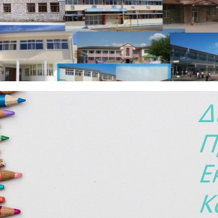
ι μετά από συμμετοχή στην ίδια εξεταστική περίοδο
5.07.2014 (ΑΔΑ: Β3Ξ69-ΣΦΤ) και 118232/Δ2/25.07.2014 (ΑΔΑ: 7Ζ769-ΟΗΛ)
ακοινώσεις
Αναπληρωτές
εκπαιδευτικών Α/θμιας & Β/θμιας Εκπ/σης σχολ. έτους 2014-2015