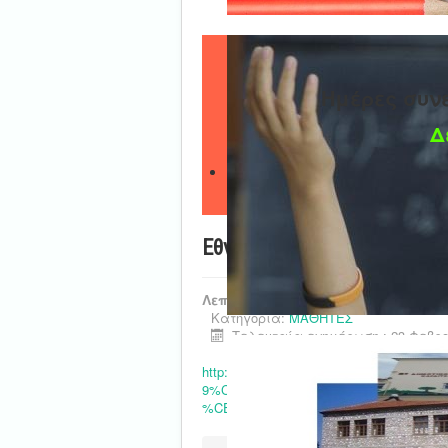
Ημέρες συν
Δ
Εθνικός Διαγωνισμός Εκπαι
Λεπτομέρειες
Κατηγορία:
ΜΑΘΗΤΕΣ
Τελευταία ενημέρωση : 23 Φεβρο
http://wrohellas.gr/%CE%B1%C
9%CE%BF%CF%85-%CE%B5%CE%B8
%CE%B4%CE%B9%CE%B1%CE%B3%C