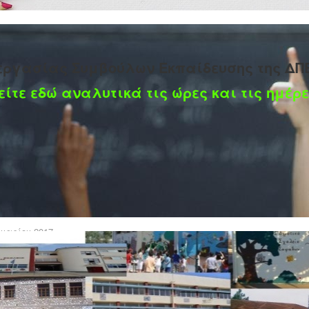
εργασίας Συμβούλων Εκπαίδευσης της ΔΠ
είτε εδώ αναλυτικά τις ώρες και τις ημέρε
δευτικής Ρομποτικής
υαρίου 2017
E%BD%CE%B1%CE%BA%CE%BF%CE%AF%CE%BD%CF%89%CF%83%CE%B7-
%CE%BD%CE%B9%CE%BA%CE%BF%CF%8D-
F%89%CE%BD%CE%B9%CF%83%CE%BC%CE%BF%CF%8D-wro/