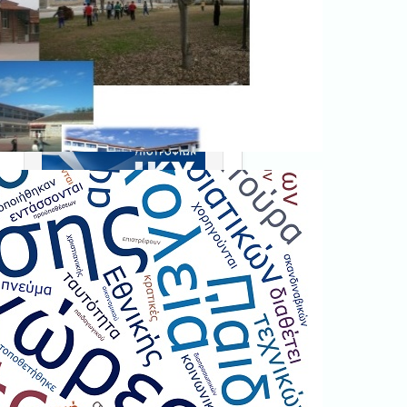
Ξεκινήστε εδώ
.
Διαβάστε την αντίστοιχη
νομοθεσία
εδώ
.
Erasmus+