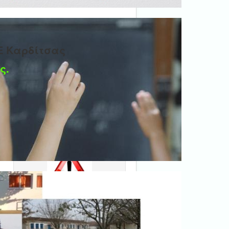
Ε Καρδίτσας
ς.
Ψηφιακή βεβαίωση
εγγράφου
'Ολα τα έγγραφα προς τις
δημόσιες υπηρεσίες πρέπει
να είναι ψηφιακά
υπογεγραμμένα.