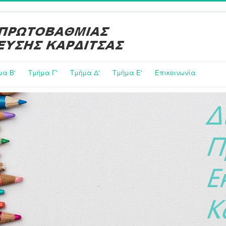
μα Β'
Τμήμα Γ'
Τμήμα Δ'
Τμήμα E'
Επικοινωνία