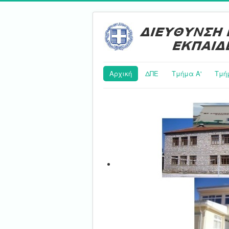
Αρχική
ΔΠΕ
Τμήμα Α'
Τμή