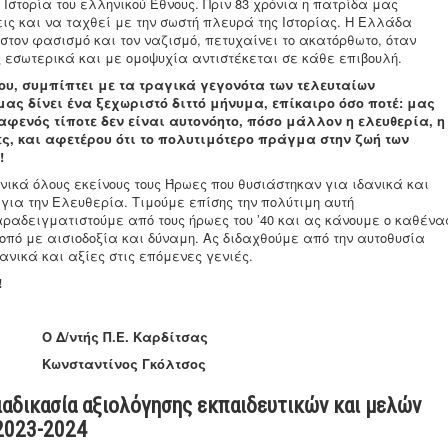
 Ιστορία του ελληνικού Έθνους. Πριν 83 χρόνια η πατρίδα μας
ις και να ταχθεί με την σωστή πλευρά της Ιστορίας. Η Ελλάδα
τον φασισμό και τον ναζισμό, πετυχαίνει το ακατόρθωτο, όταν
ς εσωτερικά και με ομοψυχία αντιστέκεται σε κάθε επιβουλή.
ου
, συμπίπτει με τα τραγικά γεγονότα των τελευταίων
ας δίνει ένα ξεχωριστό διττό μήνυμα, επίκαιρο όσο ποτέ: μας
 αφενός τίποτε δεν είναι αυτονόητο, πόσο μάλλον η ελευθερία, η
ς, και αφετέρου ότι το πολυτιμότερο πράγμα στην ζωή των
!
ικά όλους εκείνους τους Ήρωες που θυσιάστηκαν για ιδανικά και
ια την Ελευθερία. Τιμούμε επίσης την πολύτιμη αυτή
ραδειγματιστούμε από τους ήρωες του ’40 και ας κάνουμε ο καθένα
κοπό με αισιοδοξία και δύναμη. Ας διδαχθούμε από την αυτοθυσία
νικά και αξίες στις επόμενες γενιές.
!
. Καρδίτσας
ς Γκόλτσος
ιαδικασία αξιολόγησης εκπαιδευτικών και μελών
2023-2024