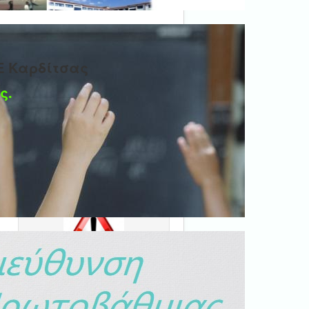
Ε Καρδίτσας
ς.
Ψηφιακή βεβαίωση
εγγράφου
'Ολα τα έγγραφα προς τις
δημόσιες υπηρεσίες πρέπει
να είναι ψηφιακά
υπογεγραμμένα.