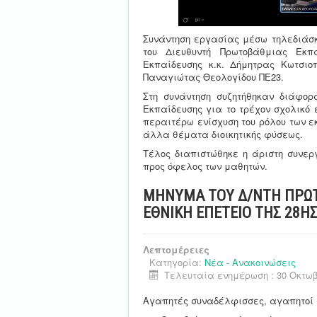
Συνάντηση εργασίας μέσω τηλεδιάσκ
του Διευθυντή Πρωτοβάθμιας Εκπ
Εκπαίδευσης κ.κ. Δήμητρας Κωτσι
Παναγιώτας Θεολογίδου ΠΕ23.
Στη συνάντηση συζητήθηκαν διάφο
Εκπαίδευσης για το τρέχον σχολικό 
περαιτέρω ενίσχυση του ρόλου των ε
άλλα θέματα διοικητικής φύσεως.
Τέλος διαπιστώθηκε η άριστη συνερ
προς όφελος των μαθητών.
ΜΗΝΥΜΑ ΤΟΥ Δ/ΝΤΗ ΠΡΩΤ
ΕΘΝΙΚΗ ΕΠΕΤΕΙΟ ΤΗΣ 28Η
Λεπτομέρειες
Κατηγορία:
Νέα - Ανακοινώσεις
Τελευταία ενημέρωση : 30 Οκτωβ
Αγαπητές συναδέλφισσες, αγαπητοί 