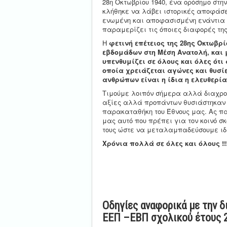
28η Οκτωβρίου 1940, ένα ορόσημο στην
κλήθηκε να λάβει ιστορικές αποφάσε
ενωμένη και αποφασισμένη ενάντια σ
παραμερίζει τις όποιες διαφορές τη
Η
φετινή επέτειος της 28ης Οκτωβρί
εβδομάδων στη Μέση Ανατολή, και μ
υπενθυμίζει σε όλους και όλες ότι
οποία χρειάζεται αγώνες και θυσίε
ανθρώπων είναι η ίδια η ελευθερία
Τιμούμε λοιπόν σήμερα αλλά διαχρον
αξίες αλλά προπάντων θυσιάστηκαν γ
παρακαταθήκη του Έθνους μας. Ας πα
μας αυτό που πρέπει για τον κοινό σ
τους ώστε να μεταλαμπαδεύσουμε ιδα
Χρόνια πολλά σε όλες και όλους !!
Ο Δ/ντής Π.Ε
Κωνσταντίνο
Οδηγίες αναφορικά με την δ
ΕΕΠ –ΕΒΠ σχολικού έτους 