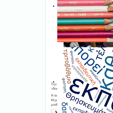
Την Πέμπτη 16 Νοεμβρίου το Δ. Σ. τ
«Νικόλαος Πλαστήρας» επισκέφθηκε 
Η συνάντηση ήταν άκρως εποικοδομητ
θέματα όπως οι υπηρεσιακές μεταβολ
μαθητών και άλλα τρέχοντα θέματα 
Περισσότερα...