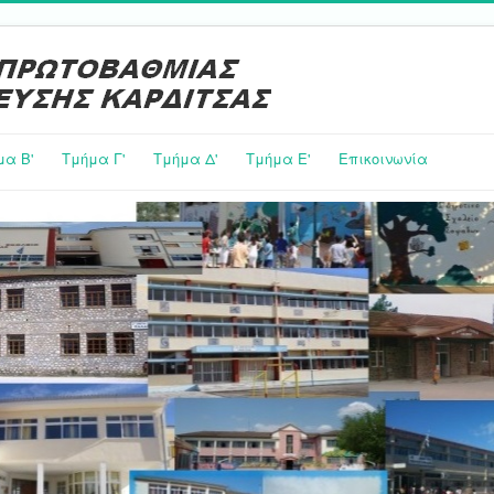
μα Β'
Τμήμα Γ'
Τμήμα Δ'
Τμήμα E'
Επικοινωνία