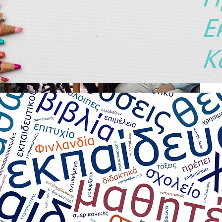
ου Συλλόγου Εκπαιδευτικών Πρωτοβάθμιας Εκπαίδευσης Καρδίτσας
την Διεύθυνση Πρωτοβάθμιας Εκπαίδευσης Καρδίτσας.
ική σε πνεύμα απόλυτης συνεργασίας, και συζητήθηκαν διάφορα
ές, τα κενά γενικής και ειδικής αγωγής, τα σχολικά γεύματα των
που αφορούν την εύρυθμη λειτουργία των σχολικών μονάδων.