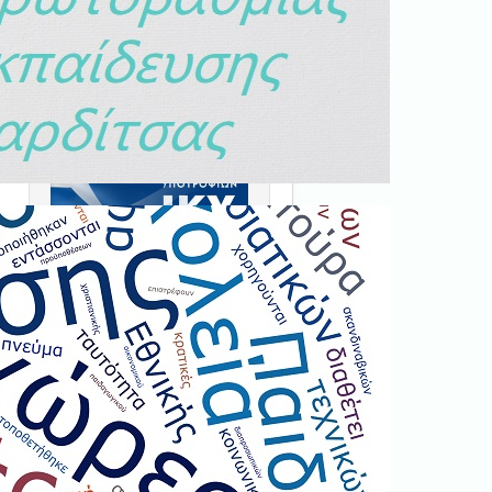
Ξεκινήστε εδώ
.
Διαβάστε την αντίστοιχη
νομοθεσία
εδώ
.
Erasmus+