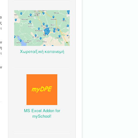
α
ς
ι
ν
η
Χωροταξική κατανομή
ι
ν
MS Excel Addon for
mySchool!