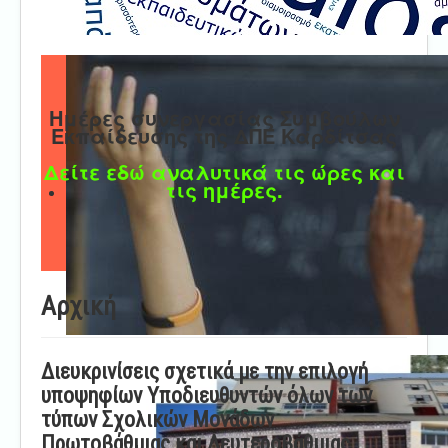
Ημέρες συνεργασίας Συμβούλων
Εκπαίδευσης της ΔΠΕ Καρδίτσας
Δείτε εδώ αναλυτικά τις ώρες και
τις ημέρες.
Αρχική
Διευκρινίσεις σχετικά με την επιλογή
υποψηφίων Υποδιευθυντών όλων των
τύπων Σχολικών Μονάδων
Πρωτοβάθμιας και Δευτεροβάθμιας