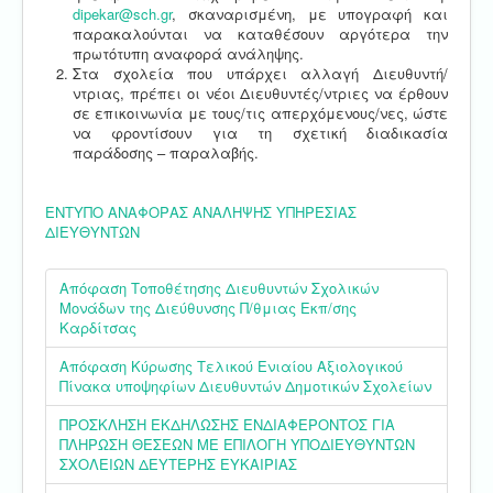
dipekar@sch.gr
, σκαναρισμένη, με υπογραφή και
παρακαλούνται να καταθέσουν αργότερα την
πρωτότυπη αναφορά ανάληψης.
Στα σχολεία που υπάρχει αλλαγή Διευθυντή/
ντριας, πρέπει οι νέοι Διευθυντές/ντριες να έρθουν
σε επικοινωνία με τους/τις απερχόμενους/νες, ώστε
να φροντίσουν για τη σχετική διαδικασία
παράδοσης – παραλαβής.
ΕΝΤΥΠΟ ΑΝΑΦΟΡΑΣ ΑΝΑΛΗΨΗΣ ΥΠΗΡΕΣΙΑΣ
ΔΙΕΥΘΥΝΤΩΝ
Απόφαση Τοποθέτησης Διευθυντών Σχολικών
Μονάδων της Διεύθυνσης Π/θμιας Εκπ/σης
Καρδίτσας
Απόφαση Κύρωσης Τελικού Ενιαίου Αξιολογικού
Πίνακα υποψηφίων Διευθυντών Δημοτικών Σχολείων
ΠΡΟΣΚΛΗΣΗ ΕΚΔΗΛΩΣΗΣ ΕΝΔΙΑΦΕΡΟΝΤΟΣ ΓΙΑ
ΠΛΗΡΩΣΗ ΘΕΣΕΩΝ ΜΕ ΕΠΙΛΟΓΗ ΥΠΟΔΙΕΥΘΥΝΤΩΝ
ΣΧΟΛΕΙΩΝ ΔΕΥΤΕΡΗΣ ΕΥΚΑΙΡΙΑΣ