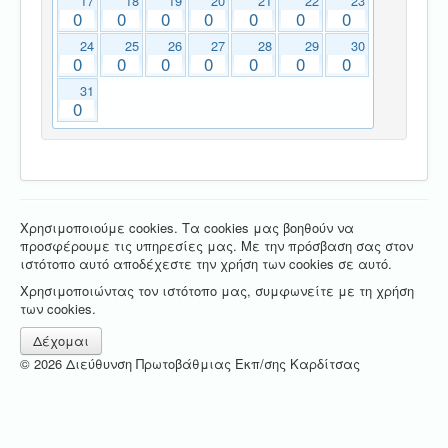
17
18
19
20
21
22
23
0
0
0
0
0
0
0
24
25
26
27
28
29
30
0
0
0
0
0
0
0
31
0
Χρησιμοποιούμε cookies. Τα cookies μας βοηθούν να
προσφέρουμε τις υπηρεσίες μας. Με την πρόσβαση σας στον
ιστότοπο αυτό αποδέχεστε την χρήση των cookies σε αυτό.
Χρησιμοποιώντας τον ιστότοπο μας, συμφωνείτε με τη χρήση
των cookies.
Δέχομαι
© 2026 Διεύθυνση Πρωτοβάθμιας Εκπ/σης Καρδίτσας