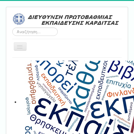
Αναζήτηση...
Εναλλαγή
πλοήγησης
Αρχική
ΔΠΕ
Τμήμα Α'
Τμήμα Β'
Τμήμα Γ'
Τμήμα Δ'
Τμήμα E'
Επικοινωνία