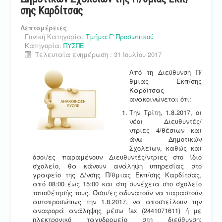
σης Καρδίτσας
Λεπτομέρειες
Γονική Κατηγορία:
Τμήμα Γ' Προσωπικού
Κατηγορία:
ΠΥΣΠΕ
Τελευταία ενημέρωση : 31 Ιουλίου 2017
Από τη Διεύθυνση Π/
θμιας Εκπ/σης
Καρδίτσας
ανακοινώνεται ότι:
Την Τρίτη, 1.8.2017, οι
νέοι Διευθυντές/
ντριες 4/θέσιων και
άνω Δημοτικών
Σχολείων, καθώς και
όσοι/ες παραμένουν Διευθυντές/ντριες στο ίδιο
σχολείο, θα κάνουν ανάληψη υπηρεσίας στο
γραφείο της Δ/νσης Π/θμιας Εκπ/σης Καρδίτσας,
από 08:00 έως 15:00 και στη συνέχεια στο σχολείο
τοποθέτησής τους. Όσοι/ες αδυνατούν να παραστούν
αυτοπροσώπως την 1.8.2017, να αποστείλουν την
αναφορά ανάληψης μέσω fax (2441071611) ή με
ηλεκτρονικό ταχυδρομείο στη διεύθυνση: