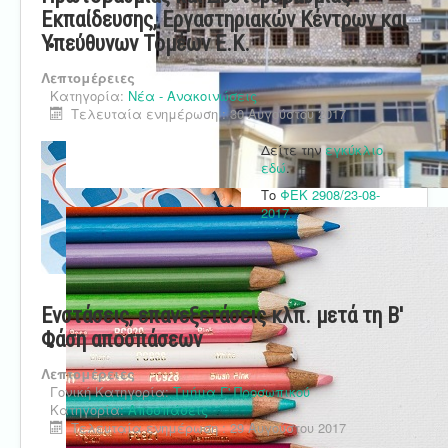
Εκπαίδευσης, Εργαστηριακών Κέντρων και
Υπεύθυνων Τομέων Ε.Κ.
Λεπτομέρειες
Κατηγορία:
Νέα - Ανακοινώσεις
Τελευταία ενημέρωση : 30 Αυγούστου 2017
Δείτε την
εγκύκλιο
εδώ
.
Το
ΦΕΚ 2908/23-08-
2017
.
Ενστάσεις, επανεξετάσεις κλπ. μετά τη Β'
Φάση αποσπάσεων
Λεπτομέρειες
Γονική Κατηγορία:
Τμήμα Γ' Προσωπικού
Κατηγορία:
Αποσπάσεις
Τελευταία ενημέρωση : 29 Αυγούστου 2017