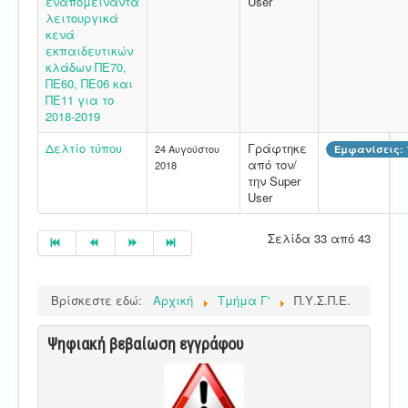
εναπομείναντα
User
λειτουργικά
κενά
εκπαιδευτικών
κλάδων ΠΕ70,
ΠΕ60, ΠΕ06 και
ΠΕ11 για το
2018-2019
Δελτίο τύπου
Γράφτηκε
24 Αυγούστου
Εμφανίσεις: 
από τον/
2018
την Super
User
Σελίδα 33 από 43
Βρίσκεστε εδώ:
Αρχική
Τμήμα Γ'
Π.Υ.Σ.Π.Ε.
Ψηφιακή βεβαίωση εγγράφου