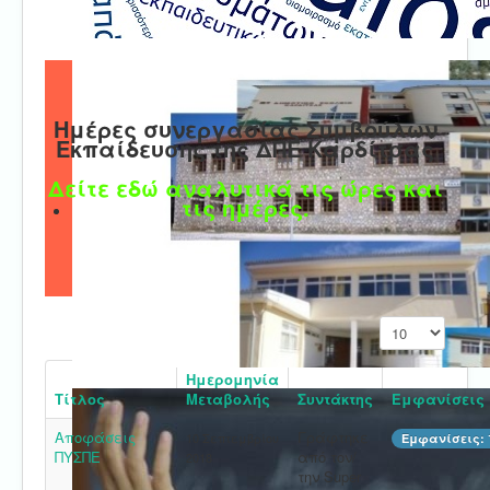
Ημέρες συνεργασίας Συμβούλων
Εκπαίδευσης της ΔΠΕ Καρδίτσας
Δείτε εδώ αναλυτικά τις ώρες και
τις ημέρες.
Εμφάνιση #
Ημερομηνία
Τίτλος
Μεταβολής
Συντάκτης
Εμφανίσεις
Αποφάσεις
Γράφτηκε
10 Σεπτεμβρίου
Εμφανίσεις: 
ΠΥΣΠΕ
από τον/
2018
την Super