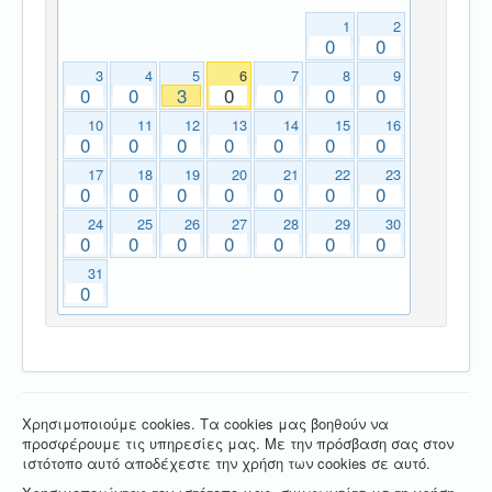
1
2
0
0
3
4
5
6
7
8
9
0
0
3
0
0
0
0
10
11
12
13
14
15
16
0
0
0
0
0
0
0
17
18
19
20
21
22
23
0
0
0
0
0
0
0
24
25
26
27
28
29
30
0
0
0
0
0
0
0
31
0
Χρησιμοποιούμε cookies. Τα cookies μας βοηθούν να
προσφέρουμε τις υπηρεσίες μας. Με την πρόσβαση σας στον
ιστότοπο αυτό αποδέχεστε την χρήση των cookies σε αυτό.