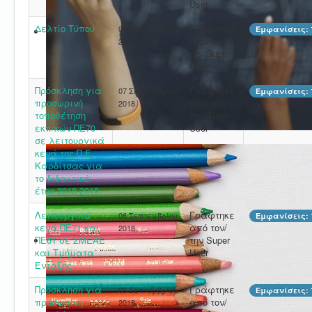
User
Δελτίο Τύπου
Γράφτηκε
07 Σεπτεμβρίου
Εμφανίσεις: 
από τον/
2018
την Super
User
Πρόσκληση για
Γράφτηκε
07 Σεπτεμβρίου
Εμφανίσεις: 
προσωρινή
από τον/
2018
τοποθέτηση
την Super
εκπ/κών ΠΕ70
User
σε λειτουργικά
κενά της Π.Ε.
Καρδίτσας για
το διδακτικό
έτος 2018-2019
Λειτουργικά
Γράφτηκε
06 Σεπτεμβρίου
Εμφανίσεις: 
κενά ΠΕ71 και
από τον/
2018
ΠΕ61 σε ΣΜΕΑΕ
την Super
και Τμήματα
User
Ένταξης
Πρόσκληση για
Γράφτηκε
06 Σεπτεμβρίου
Εμφανίσεις: 
προσωρινή
από τον/
2018