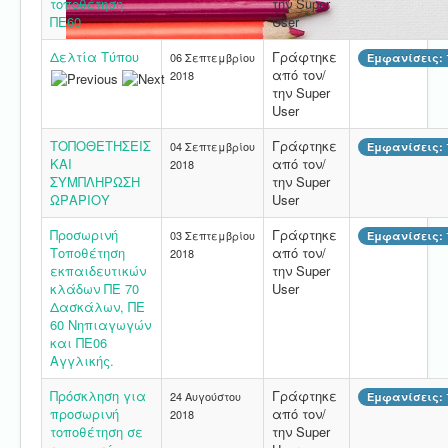
τοποθέτηση
την Super
ΠΕ60
User
Δελτία Τύπου
Γράφτηκε
06 Σεπτεμβρίου
Εμφανίσεις: 
από τον/
2018
την Super
User
ΤΟΠΟΘΕΤΗΣΕΙΣ
Γράφτηκε
04 Σεπτεμβρίου
Εμφανίσεις: 
ΚΑΙ
από τον/
2018
ΣΥΜΠΛΗΡΩΣΗ
την Super
ΩΡΑΡΙΟΥ
User
Προσωρινή
Γράφτηκε
03 Σεπτεμβρίου
Εμφανίσεις: 
Τοποθέτηση
από τον/
2018
εκπαιδευτικών
την Super
κλάδων ΠΕ 70
User
Δασκάλων, ΠΕ
60 Νηπιαγωγών
και ΠΕ06
Αγγλικής.
Πρόσκληση για
Γράφτηκε
24 Αυγούστου
Εμφανίσεις: 
προσωρινή
από τον/
2018
τοποθέτηση σε
την Super