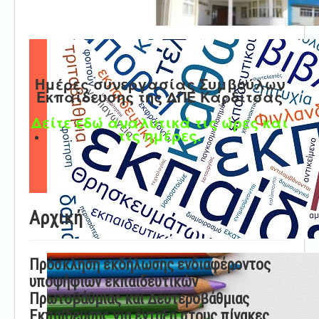
Ημέρες συνεργασίας Συμβούλων
Εκπαίδευσης της ΔΠΕ Καρδίτσας
Δείτε εδώ αναλυτικά τις ώρες και
τις ημέρες.
Αρχική
Πρόσκληση εκδήλωσης ενδιαφέροντος
υποψήφιων εκπαιδευτικών
Πρωτοβάθμιας και Δευτεροβάθμιας
Εκπαίδευσης για ένταξη στους πίνακες