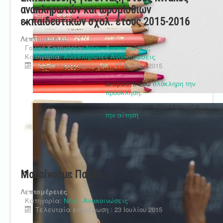
αναπληρωτών και ωρομίσθιων
εκπαιδευτικών σχολ. έτους 2015-2016
Λεπτομέρειες
Γονική Κατηγορία:
Νέα - Ανακοινώσεις
Κατηγορία:
Αναπληρωτές Ανακοινώσεις
Τελευταία ενημέρωση : 27 Ιουλίου 2015
Διαβάστε εδώ
ολόκληρη την
πρόσκληση
.
Κατεβάστε και συμπληρώστε
την αίτηση
.
Μαθαίνουμε Παρέα
Λεπτομέρειες
Κατηγορία:
Νέα - Ανακοινώσεις
Τελευταία ενημέρωση : 23 Ιουλίου 2015