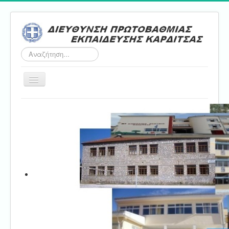
Αναζήτηση...
Εναλλαγή
πλοήγησης
Αρχική
ΔΠΕ
Τμήμα Α'
Τμήμα Β'
Τμήμα Γ'
Τμήμα Δ'
Τμήμα E'
Επικοινωνία