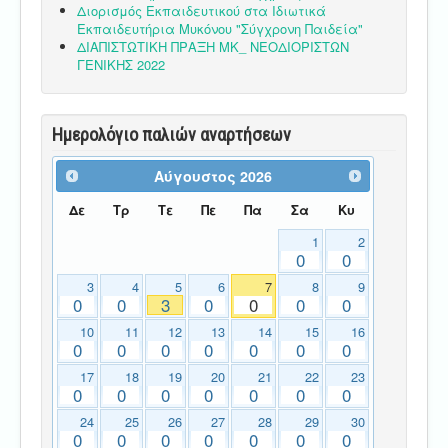
Διορισμός Εκπαιδευτικού στα Ιδιωτικά
Εκπαιδευτήρια Μυκόνου "Σύγχρονη Παιδεία"
ΔΙΑΠΙΣΤΩΤΙΚΗ ΠΡΑΞΗ ΜΚ_ ΝΕΟΔΙΟΡΙΣΤΩΝ
ΓΕΝΙΚΗΣ 2022
Ημερολόγιο παλιών αναρτήσεων
Αύγουστος
2026
Δε
Τρ
Τε
Πε
Πα
Σα
Κυ
1
2
0
0
3
4
5
6
7
8
9
0
0
3
0
0
0
0
10
11
12
13
14
15
16
0
0
0
0
0
0
0
17
18
19
20
21
22
23
0
0
0
0
0
0
0
24
25
26
27
28
29
30
0
0
0
0
0
0
0