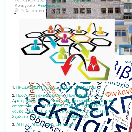
Κατηγορία:
Αποσπάσεις
Τελευταία ενημέρωση : 02 Ιουνίου 2025
1.
ΠΡΟΣΚΛΗΣΗ ΓΙΑ ΑΠΟΣΠΑΣΕΙΣ ΕΝΤΟΣ ΠΥΣΠΕ
2.
Πρόσκληση εκπαιδευτικών Πρωτοβάθμιας και
Δευτεροβάθμιας Εκπαίδευσης για υποβολή αιτήσεων
αποσπάσεων από ΠΥΣΠΕ/ΠΥΣΔΕ σε ΠΥΣΠΕ/ΠΥΣΔΕ, σε
δομές Ε.Α.Ε., ΚΕ.Δ.Α.Σ.Υ., Μουσικά και Καλλιτεχνικά
Σχολεία για το διδακτικό έτος 2025-2026
3.
ΑΙΤΗΣΗ ΑΠΟΣΠΑΣΗΣ ΕΝΤΟΣ ΠΥΣΠΕ