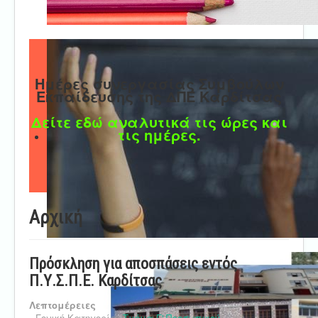
Ημέρες συνεργασίας Συμβούλων
Εκπαίδευσης της ΔΠΕ Καρδίτσας
Δείτε εδώ αναλυτικά τις ώρες και
τις ημέρες.
Αρχική
Πρόσκληση για αποσπάσεις εντός
Π.Υ.Σ.Π.Ε. Καρδίτσας
Λεπτομέρειες
Γονική Κατηγορία:
Τμήμα Γ' Προσωπικού