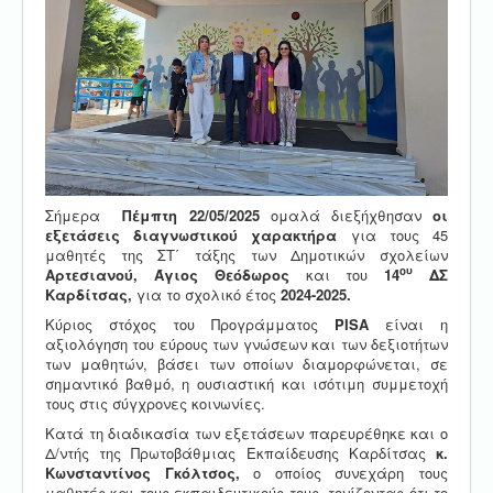
Σήμερα
Πέμπτη 22/05/2025
ομαλά διεξήχθησαν
οι
εξετάσεις διαγνωστικού χαρακτήρα
για τους 45
μαθητές της ΣΤ΄ τάξης των Δημοτικών σχολείων
ου
Αρτεσιανού,
Άγιος Θεόδωρος
και του
14
ΔΣ
Καρδίτσας,
για το σχολικό έτος
2024-2025.
Κύριος στόχος του Προγράμματος
PISA
είναι η
αξιολόγηση του εύρους των γνώσεων και των δεξιοτήτων
των μαθητών, βάσει των οποίων διαμορφώνεται, σε
σημαντικό βαθμό, η ουσιαστική και ισότιμη συμμετοχή
τους στις σύγχρονες κοινωνίες.
Κατά τη διαδικασία των εξετάσεων παρευρέθηκε και ο
Δ/ντής της Πρωτοβάθμιας Εκπαίδευσης Καρδίτσας
κ.
Κωνσταντίνος Γκόλτσος,
ο οποίος συνεχάρη τους
μαθητές και τους εκπαιδευτικούς τους, τονίζοντας ότι το