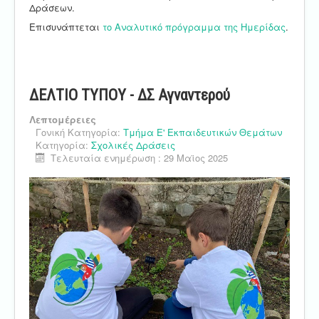
Δράσεων.
Επισυνάπτεται
το Αναλυτικό πρόγραμμα της Ημερίδας
.
ΔΕΛΤΙΟ ΤΥΠΟΥ - ΔΣ Αγναντερού
Λεπτομέρειες
Γονική Κατηγορία:
Τμήμα Ε' Εκπαιδευτικών Θεμάτων
Κατηγορία:
Σχολικές Δράσεις
Τελευταία ενημέρωση : 29 Μαϊος 2025