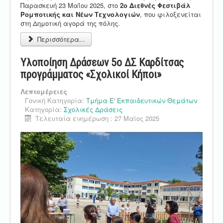
Παρασκευή 23 Μαΐου 2025, στο
2ο Διεθνές Φεστιβάλ
Ρομποτικής και Νέων Τεχνολογιών
, που φιλοξενείται
στη Δημοτική αγορά της πόλης.
Περισσότερα...
Υλοποίηση Δράσεων 5ο ΔΣ Καρδίτσας
προγράμματος «Σχολικοί Κήποι»
Λεπτομέρειες
Γονική Κατηγορία:
Τμήμα Ε' Εκπαιδευτικών Θεμάτων
Κατηγορία:
Σχολικές Δράσεις
Τελευταία ενημέρωση : 27 Μαϊος 2025