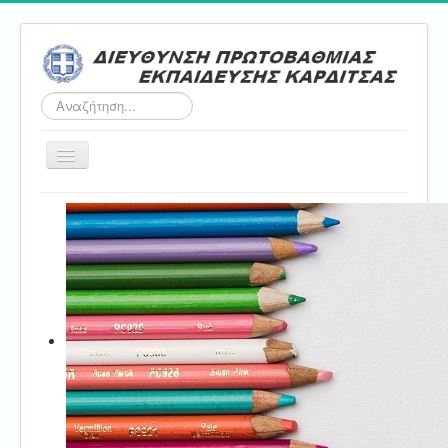
Αναζήτηση...
Εναλλαγή
πλοήγησης
Αρχική
ΔΠΕ
Τμήμα Α'
Τμήμα Β'
Τμήμα Γ'
Τμήμα Δ'
Τμήμα E'
Επικοινωνία