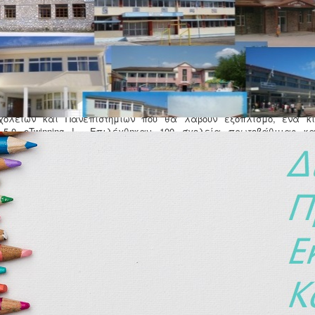
ειτα από σχετική αίτηση της Διευθύντριας του σχολείου, είναι στη
χολείων και Πανεπιστημίων που θα λάβουν εξοπλισμό, ένα κι
5.0 eTwinning ! Επιλέχθηκαν 100 σχολεία πρωτοβάθμιας κα
5 Πανεπιστημιακά τμήματα. Τα σχολεία κατατάχθηκαν με βάση τ
 με την πρόσκληση.
ευτικών Θεμάτων
υαρίου 2025