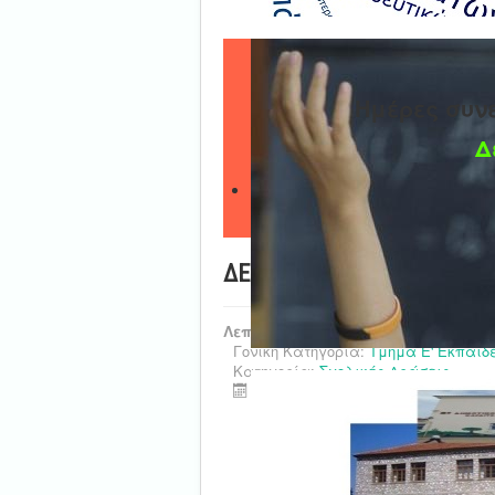
Ημέρες συν
Δ
ΔΕΛΤΙΟ ΤΥΠΟΥ - 1o ΝΓ Καρ
Λεπτομέρειες
Γονική Κατηγορία:
Τμήμα Ε' Εκπαιδ
Κατηγορία:
Σχολικές Δράσεις
Τελευταία ενημέρωση : 17 Φεβρο