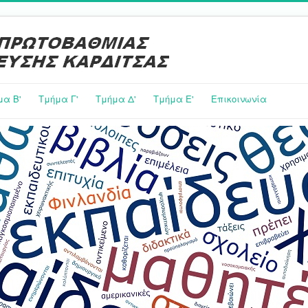
μα Β'
Τμήμα Γ'
Τμήμα Δ'
Τμήμα E'
Επικοινωνία