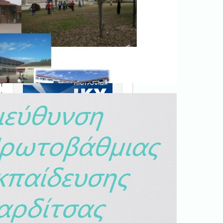
Ξεκινήστε εδώ
.
Διαβάστε την αντίστοιχη
νομοθεσία
εδώ
.
ν
τ
ι
α
Erasmus+