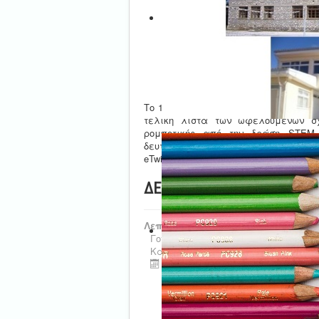
Το 1ο 5/θ Νηπιαγωγείο Kαρδίτσας, έπ
τελική λίστα των ωφελούμενων σ
ρομποτικής από την δράση STEM 
δευτεροβάθμιας εκπαίδευσης και 
eTwinning κριτήρια επιλογής σύμφωνα
ΔΕΛΤΙΟ ΤΥΠΟΥ - ΔΣ Ιτέας
Λεπτομέρειες
Γονική Κατηγορία:
Τμήμα Ε' Εκπαιδ
Κατηγορία:
Σχολικές Δράσεις
Τελευταία ενημέρωση : 13 Φεβρο