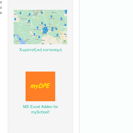
υ
υ
ο
Χωροταξική κατανομή
MS Excel Addon for
mySchool!