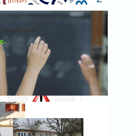
Ε Καρδίτσας
ς.
Ψηφιακή βεβαίωση
εγγράφου
'Ολα τα έγγραφα προς τις
δημόσιες υπηρεσίες πρέπει
να είναι ψηφιακά
υπογεγραμμένα.