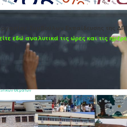
εργασίας Συμβούλων Εκπαίδευσης της ΔΠ
είτε εδώ αναλυτικά τις ώρες και τις ημέρε
δίτσας
ευτικών Θεμάτων
υαρίου 2025