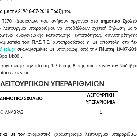
η
 με την 21
/18-07-2018 Πράξη του:
υ ΠΕ70 –Δασκάλων, που ανήκουν οργανικά στο
Δημοτικό Σχολεί
 λειτουργικά υπεράριθμοι,
να υποβάλλουν
σχετική δήλωση
με τ
ιητικό οικογενειακής κατάστασης, εντοπιότητας, συνυπηρέτησης
ραμματεία του Π.Υ.Σ.Π.Ε. αυτοπροσώπως ή με αποστολή στο
fa
@sch.gr
σκαναρισμένες με υπογραφή,
από την
Πέμπτη 19-07-201
 ώρα
14:00΄.
ιολογητικά με την αίτηση βελτίωσης θέσης που έκαναν τον Νοέμβρι
μίσουν εκ νέου.
 ΛΕΙΤΟΥΡΓΙΚΩΝ ΥΠΕΡΑΡΙΘΜΙΩΝ
ΛΕΙΤΟΥΡΓΙΚΗ
ΔΗΜΟΤΙΚΟ ΣΧΟΛΕΙΟ
ΥΠΕΡΑΡΙΘΜΙΑ
ΙΟ ΑΝΑΒΡΑΣ
1
τικά με τον ο
νομαστικό χαρακτηρισμό λειτουργικά υπεράριθμω