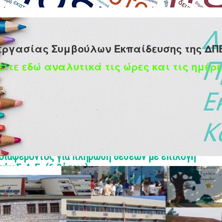
εργασίας Συμβούλων Εκπαίδευσης της ΔΠ
είτε εδώ αναλυτικά τις ώρες και τις ημέρε
διαφέροντος για πλήρωση θέσεων με επιλογή
ών Σ.Δ.Ε. (6 θέσεις)
ικού
υ 2018