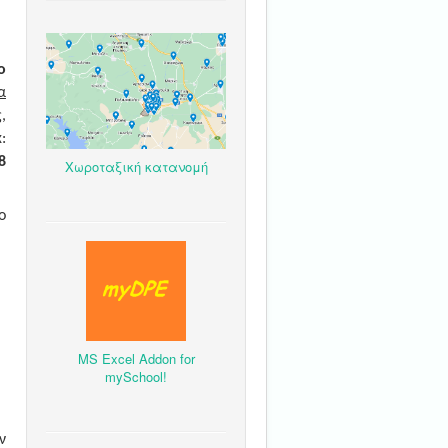
ο
α
,
x
:
8
Χωροταξική κατανομή
ο
MS Excel Addon for
mySchool!
ν