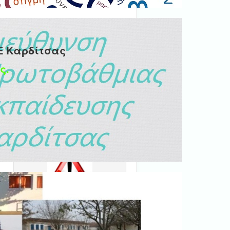
Ε Καρδίτσας
ς.
Ψηφιακή βεβαίωση
εγγράφου
'Ολα τα έγγραφα προς τις
δημόσιες υπηρεσίες πρέπει
να είναι ψηφιακά
υπογεγραμμένα.