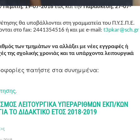
ην
Πέμπτη, 19-07-2018
έως και την
Παρασκευή, 27-07-
θέτησης
θα υποβάλλονται στη γραμματεία του Π.Υ.Σ.Π.Ε.
ονται στο
fax
: 2441354516 ή
και με
e
-
mail
:
t3pkar@sch.gr
αριθμός των τμημάτων να αλλάξει με νέες εγγραφές ή
ς της σχολικής χρονιάς και τα υπάρχοντα λειτουργικά
ροφορίες πατήστε στα συνημμένα:
τησης
.
ΣΜΟΣ ΛΕΙΤΟΥΡΓΙΚΑ ΥΠΕΡΑΡΙΘΜΩΝ ΕΚΠ/ΚΩΝ
Α ΤΟ ΔΙΔΑΚΤΙΚΟ ΕΤΟΣ 2018-2019
εις
υ 2018