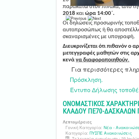
παρακάτω στον πίνακα
, από τ
2018
και
ώρα 14:00΄.
Οι δηλώσεις προσωρινής τοπο
αυτοπροσώπως ή θα αποστέλλ
σκαναρισμένες με υπογραφή.
Διευκρινίζεται ότι πιθανόν ο 
μετεγγραφές μαθητών στις αρχέ
κενά
να διαφοροποιηθούν
.
Για περισσότερες πλη
Πρόσκληση.
Έντυπο Δήλωσης τοποθέ
ΟΝΟΜΑΣΤΙΚΟΣ ΧΑΡΑΚΤΗΡΙ
ΚΛΑΔΟΥ ΠΕ70-ΔΑΣΚΑΛΩΝ ΓΙ
Λεπτομέρειες
Γονική Κατηγορία:
Νέα - Ανακοινώσ
Κατηγορία:
ΠΥΣΠΕ Ανακοινώσεις
Τελευταία ενημέρωση : 23 Ιουλίο