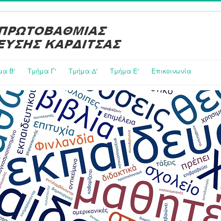
μα Β'
Τμήμα Γ'
Τμήμα Δ'
Τμήμα E'
Επικοινωνία