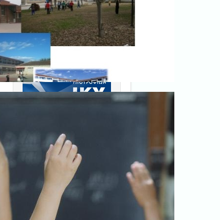
Ξεκινήστε εδώ
.
Διαβάστε την αντίστοιχη
νομοθεσία
εδώ
.
ν
Erasmus+
ι