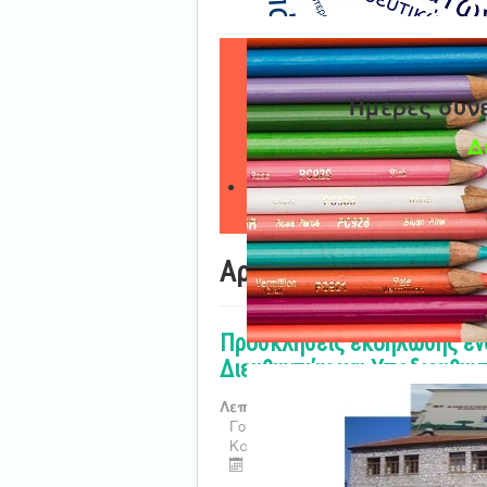
Ημέρες συν
Δ
Αρχική
Προσκλήσεις εκδήλωσης εν
Διευθυντών και Υποδιευθυντ
Λεπτομέρειες
Γονική Κατηγορία:
Τμήμα Γ' Προσωπ
Κατηγορία:
Αποσπάσεις
Τελευταία ενημέρωση : 20 Ιουλίο