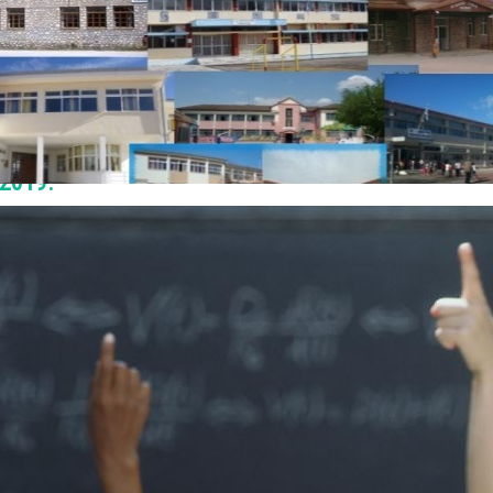
 για τις σχετικές προσκλήσεις από τους
ς:
.Δ.Ε
.
ν Σ.Δ.Ε. (ορθή επανάληψη)
τοποθέτηση εκπαιδευτικών κλάδου ΠΕ70- Δασκάλω
-2019.
εις
υ 2018
 Εκπαίδευσης και το Π.Υ.Σ.Π.Ε. Καρδίτσας καλούνται οι
λων που ανήκουν στις παρακάτω κατηγορίες:
θμοι
ριθμοι για το διδακτικό έτος 2018-2019 από τα Δημοτικά
νικά και
το ΠΥΣΠΕ Καρδίτσας από άλλα ΠΥΣΠΕ
ρινής τοποθέτησης
για
το διδακτικό έτος 2018-2019
(μέχρ
κά κενά σχολικών μονάδων, όπως αποτυπώνονται