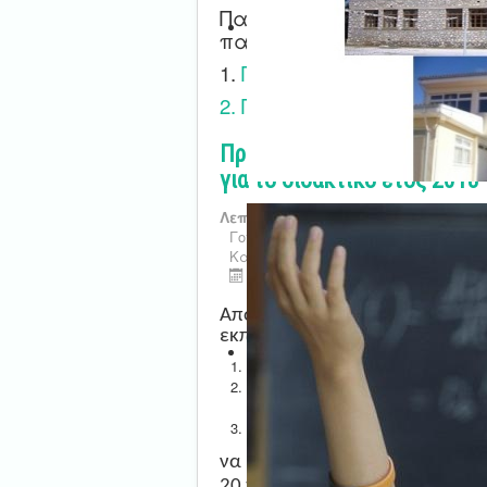
Παρακαλούμε ενημερωθείτε
παρακάτω υπερσυνδέσμου
1.
Προκήρυξη Διευθυντών Σ
2. Προκήρυξη Υποδιευθυντώ
Πρόσκληση για προσωρινή 
για το διδακτικό έτος 2018
Λεπτομέρειες
Γονική Κατηγορία:
Νέα - Ανακοινώσ
Κατηγορία:
ΠΥΣΠΕ Ανακοινώσεις
Τελευταία ενημέρωση : 18 Ιουλίο
Από τη Διεύθυνση Πρωτοβάθμιας
εκπ/κοί, κλάδου ΠΕ70 – Δασκά
κρίθηκαν οργανικά υπεράρι
κρίθηκαν λειτουργικά υπερά
Σχολεία, όπου ανήκουν οργα
οι αποσπασμένοι εκπ/κοί σ
να υποβάλλουν δήλωση προσω
20 προτιμήσεις) σε λειτουργι